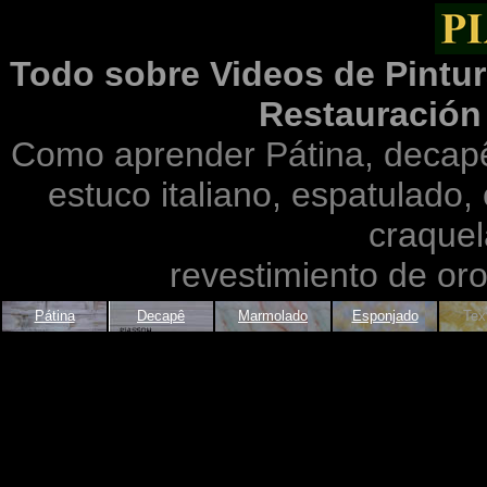
Todo sobre Videos de Pintur
Restauración
Como aprender
Pátina, decap
estuco italiano, espatulado,
craquel
revestimiento de or
Pátina
Decapê
Marmolado
Esponjado
Tex