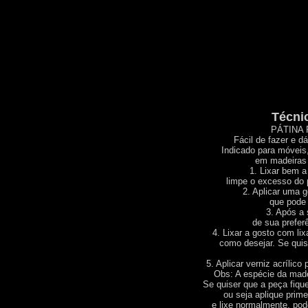
Técni
PÁTINA
Fácil de fazer e d
Indicado para móveis
em madeiras 
1. Lixar bem a
limpe o excesso do 
2. Aplicar uma 
que pode 
3. Após a
de sua preferê
4. Lixar a gosto com lix
como desejar. Se quis
5. Aplicar verniz acrílico
Obs: A espécie da madeir
Se quiser que a peça fiqu
ou seja aplique prime
e lixe normalmente, po